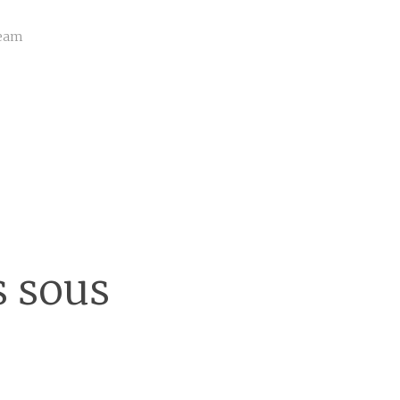
ream
s sous