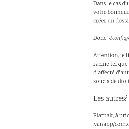
Dans le cas d’
votre bonheu
créer un doss
Donc
~/.config
Attention, je l
racine tel que
d’affecté d’au
soucis de droi
Les autres?
Flatpak, à prio
.var/app/com.