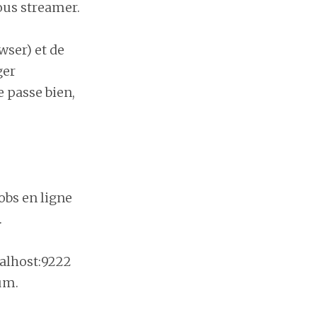
ous streamer.
wser) et de
ger
e passe bien,
 obs en ligne
.
calhost:9222
um.