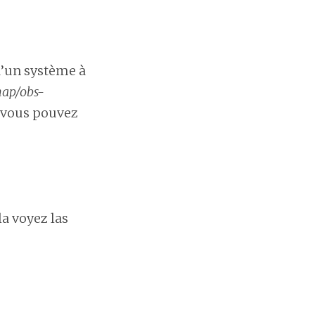
d’un système à
nap/obs-
, vous pouvez
ela voyez las