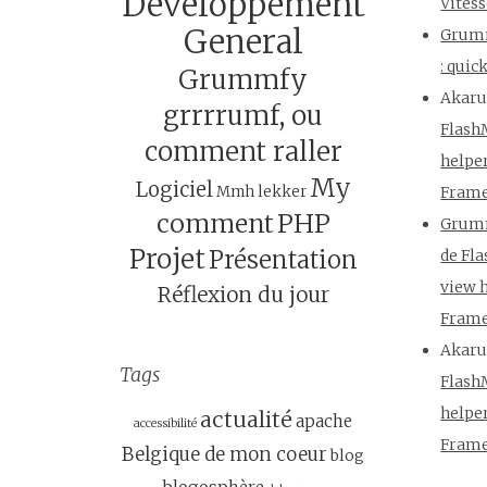
Développement
Vites
General
Grum
: qui
Grummfy
Akar
grrrrumf, ou
Flash
comment raller
helpe
My
Logiciel
Mmh lekker
Fram
comment
PHP
Grum
Projet
Présentation
de Fl
view 
Réflexion du jour
Fram
Akar
Tags
Flash
helpe
actualité
apache
accessibilité
Fram
Belgique de mon coeur
blog