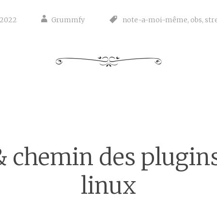
 2022
Grummfy
note-a-moi-même
,
obs
,
st
 chemin des plugin
linux