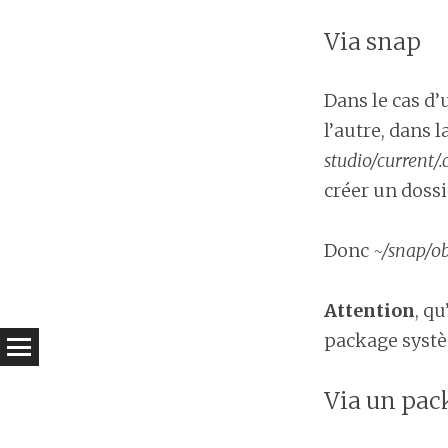
Via snap
Dans le cas d’
l’autre, dans 
studio/current/.
créer un doss
Donc
~/snap/ob
Attention
, qu
package systè
Via un pac