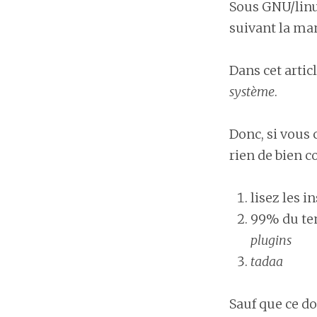
Sous GNU/linu
suivant la man
Dans cet articl
système
.
Donc, si vous 
rien de bien c
lisez les i
99% du tem
plugins
tadaa
Sauf que ce d