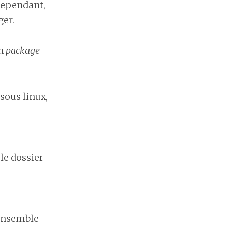
Cependant,
ger.
un
package
sous linux,
le dossier
 ensemble