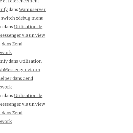
se et référencement
mfy
dans
Wampserver
ck switch xdebug menu
un
dans
Utilisation de
Messenger via un view
r dans Zend
ework
mfy
dans
Utilisation
ashMessenger via un
helper dans Zend
ework
un
dans
Utilisation de
Messenger via un view
r dans Zend
ework