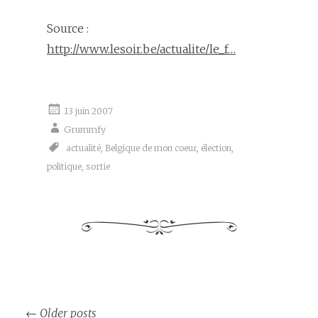
Source :
http://www.lesoir.be/actualite/le_f…
13 juin 2007
Grummfy
actualité
,
Belgique de mon coeur
,
élection
,
politique
,
sortie
Post
←
Older posts