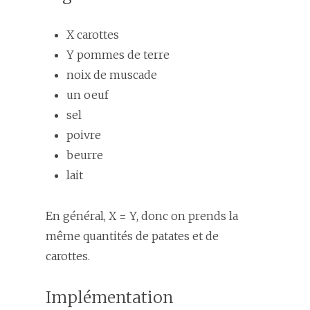
X carottes
Y pommes de terre
noix de muscade
un oeuf
sel
poivre
beurre
lait
En général, X = Y, donc on prends la
même quantités de patates et de
carottes.
Implémentation