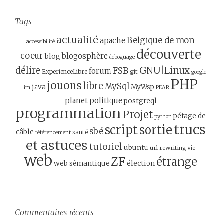
Tags
actualité
Belgique de mon
apache
accessibilité
découverte
coeur
blogosphère
blog
deboguage
GNU|Linux
délire
FSB
forum
ExperienceLibre
git
google
PHP
jouons
libre
MySql
java
MyWsp
im
PEAR
planet
politique
postgreql
programmation
Projet
pétage de
python
trucs
script
sortie
sbé
câble
santé
référencement
et astuces
tutoriel
ubuntu
url rewriting
vie
web
ZF
étrange
web sémantique
élection
Commentaires récents