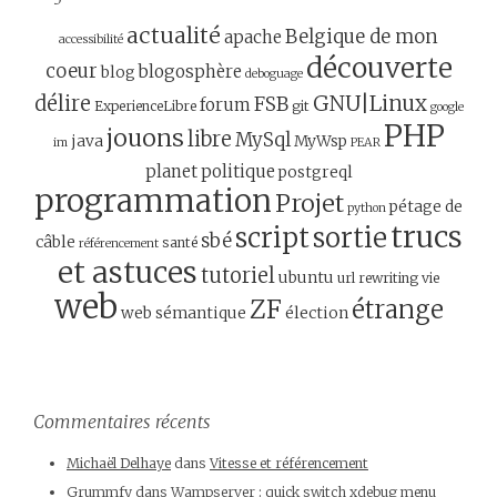
actualité
Belgique de mon
apache
accessibilité
découverte
coeur
blogosphère
blog
deboguage
GNU|Linux
délire
FSB
forum
ExperienceLibre
git
google
PHP
jouons
libre
MySql
java
MyWsp
im
PEAR
planet
politique
postgreql
programmation
Projet
pétage de
python
trucs
script
sortie
sbé
câble
santé
référencement
et astuces
tutoriel
ubuntu
url rewriting
vie
web
ZF
étrange
web sémantique
élection
Commentaires récents
Michaël Delhaye
dans
Vitesse et référencement
Grummfy
dans
Wampserver : quick switch xdebug menu