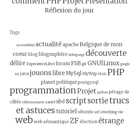
Projet
comment
PHP
Présentation
Réflexion du jour
Tags
actualité
Belgique de mon
apache
accessibilité
découverte
coeur
blogosphère
blog
deboguage
GNU|Linux
délire
FSB
forum
ExperienceLibre
git
google
PHP
jouons
libre
MySql
java
MyWsp
im
PEAR
planet
politique
postgreql
programmation
Projet
pétage de
python
trucs
script
sortie
sbé
câble
santé
référencement
et astuces
tutoriel
ubuntu
url rewriting
vie
web
ZF
étrange
web sémantique
élection