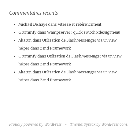
Commentaires récents
Michaël Delhaye
dans
Vitesse et référencement
Grummfy
dans
Wampserver : quick switch xdebug menu
Akarun
dans
Utilisation de FlashMessenger via un view
helper dans Zend Framework
Grummfy
dans
Utilisation de FlashMessenger via un view
helper dans Zend Framework
Akarun
dans
Utilisation de FlashMessenger via un view
helper dans Zend Framework
Proudly powered by WordPress
~
Theme: Syntax by
WordPress.com
.