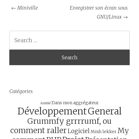
Post
←
Miniville
Enregistrer son écran sous
navigation
GNU/Linux
→
Search
Catégories
Dans mon aggrégateur
Amitié
Développement
General
Grummfy grrrrumf, ou
comment raller
My
Logiciel
Mmh lekker