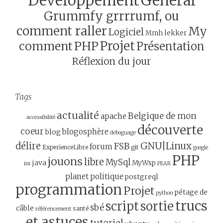
Développement
General
Grummfy grrrrumf, ou
comment raller
My
Logiciel
Mmh lekker
Projet
comment
PHP
Présentation
Réflexion du jour
Tags
actualité
Belgique de mon
apache
accessibilité
découverte
coeur
blogosphère
blog
deboguage
GNU|Linux
délire
FSB
forum
ExperienceLibre
git
google
PHP
jouons
libre
MySql
java
MyWsp
im
PEAR
planet
politique
postgreql
programmation
Projet
pétage de
python
trucs
script
sortie
sbé
câble
santé
référencement
et astuces