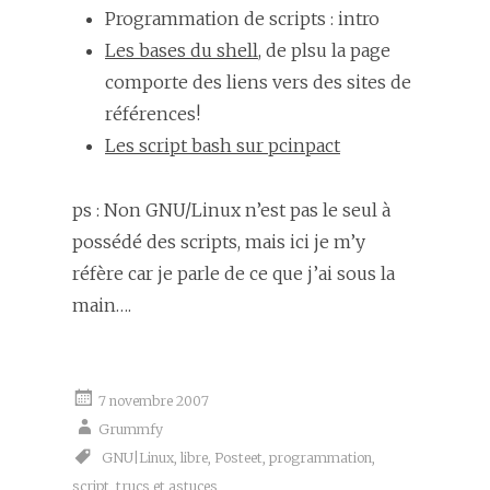
Programmation de scripts : intro
Les bases du shell
, de plsu la page
comporte des liens vers des sites de
références!
Les script bash sur pcinpact
ps : Non GNU/Linux n’est pas le seul à
possédé des scripts, mais ici je m’y
réfère car je parle de ce que j’ai sous la
main….
7 novembre 2007
Grummfy
GNU|Linux
,
libre
,
Posteet
,
programmation
,
script
,
trucs et astuces