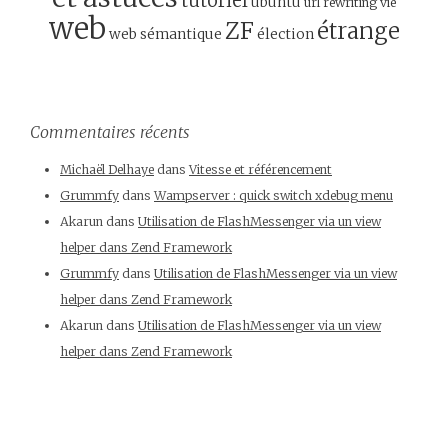
tutoriel
ubuntu
url rewriting
vie
web
ZF
étrange
web sémantique
élection
Commentaires récents
Michaël Delhaye
dans
Vitesse et référencement
Grummfy
dans
Wampserver : quick switch xdebug menu
Akarun
dans
Utilisation de FlashMessenger via un view
helper dans Zend Framework
Grummfy
dans
Utilisation de FlashMessenger via un view
helper dans Zend Framework
Akarun
dans
Utilisation de FlashMessenger via un view
helper dans Zend Framework