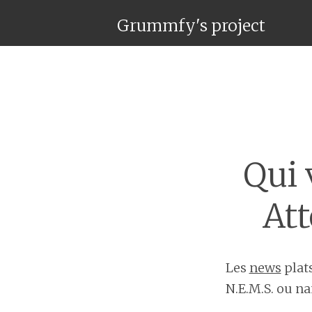
Grummfy's project
Qui
Att
Les
news
plats
N.E.M.S. ou n