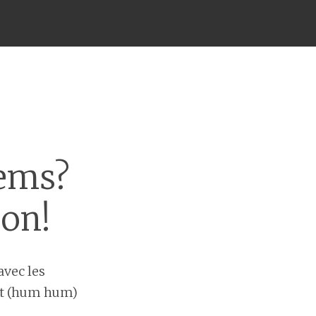
ems?
ion!
avec les
it (hum hum)