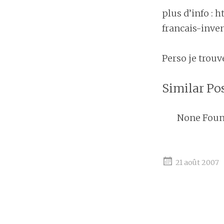
plus d’info : 
francais-inve
Perso je trouve
Similar Pos
None Fou
21 août 2007