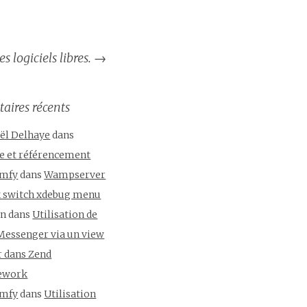
s logiciels libres.
→
ires récents
ël Delhaye
dans
se et référencement
mfy
dans
Wampserver
ck switch xdebug menu
un
dans
Utilisation de
Messenger via un view
r dans Zend
ework
mfy
dans
Utilisation