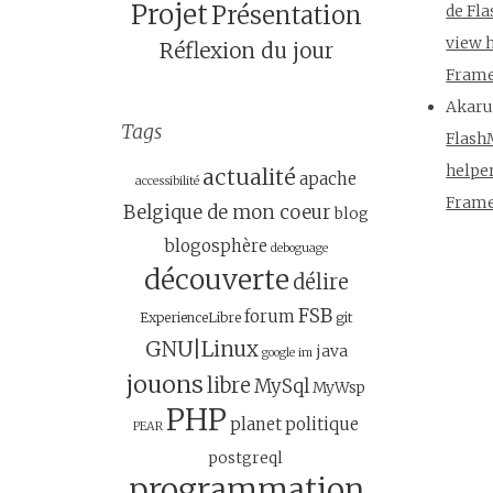
Projet
Présentation
de Fl
view 
Réflexion du jour
Fram
Akar
Tags
Flash
helpe
actualité
apache
accessibilité
Fram
Belgique de mon coeur
blog
blogosphère
deboguage
découverte
délire
FSB
forum
ExperienceLibre
git
GNU|Linux
java
google
im
jouons
libre
MySql
MyWsp
PHP
planet
politique
PEAR
postgreql
programmation