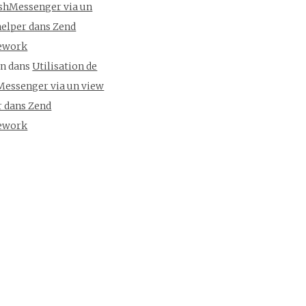
ashMessenger via un
helper dans Zend
ework
un
dans
Utilisation de
Messenger via un view
r dans Zend
ework