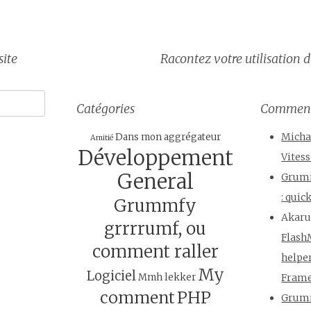
site
Racontez votre utilisation de
tion
Catégories
Commenta
Micha
Dans mon aggrégateur
Amitié
Développement
Vites
General
Grum
: qui
Grummfy
Akar
grrrrumf, ou
Flash
comment raller
helpe
My
Logiciel
Mmh lekker
Fram
comment
PHP
Grum