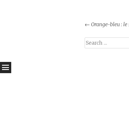
Post
←
Orange-bleu : le 
naviga
Search