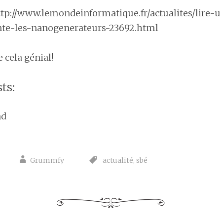
http://www.lemondeinformatique.fr/actualites/lire-
nte-les-nanogenerateurs-23692.html
 cela génial!
ts:
nd
Grummfy
actualité
,
sbé