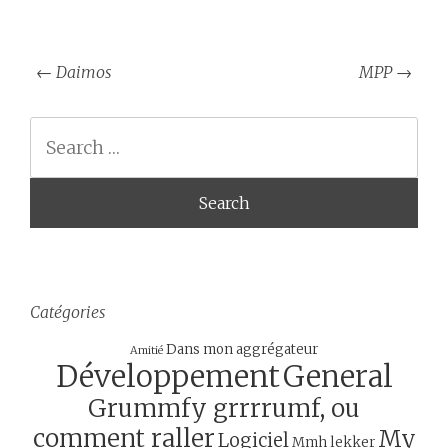
Post
←
Daimos
MPP
→
navigation
Search
Catégories
Dans mon aggrégateur
Amitié
Développement
General
Grummfy grrrrumf, ou
comment raller
My
Logiciel
Mmh lekker