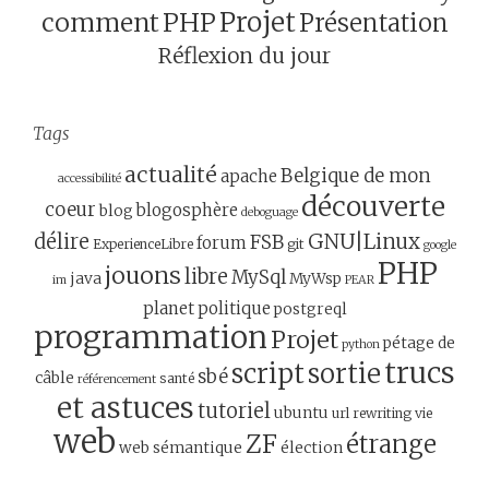
Projet
comment
PHP
Présentation
Réflexion du jour
Tags
actualité
Belgique de mon
apache
accessibilité
découverte
coeur
blogosphère
blog
deboguage
GNU|Linux
délire
FSB
forum
ExperienceLibre
git
google
PHP
jouons
libre
MySql
java
MyWsp
im
PEAR
planet
politique
postgreql
programmation
Projet
pétage de
python
trucs
script
sortie
sbé
câble
santé
référencement
et astuces
tutoriel
ubuntu
url rewriting
vie
web
ZF
étrange
web sémantique
élection