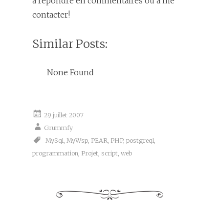
à répondre en commentaires ou à me
contacter!
Similar Posts:
None Found
29 juillet 2007
Grummfy
MySql
,
MyWsp
,
PEAR
,
PHP
,
postgreql
,
programmation
,
Projet
,
script
,
web