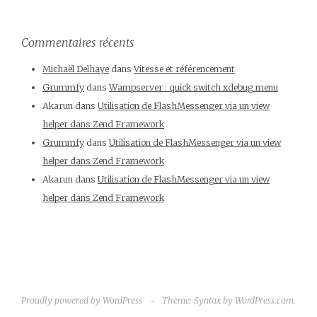
Commentaires récents
Michaël Delhaye
dans
Vitesse et référencement
Grummfy
dans
Wampserver : quick switch xdebug menu
Akarun
dans
Utilisation de FlashMessenger via un view
helper dans Zend Framework
Grummfy
dans
Utilisation de FlashMessenger via un view
helper dans Zend Framework
Akarun
dans
Utilisation de FlashMessenger via un view
helper dans Zend Framework
Proudly powered by WordPress
~
Theme: Syntax by
WordPress.com
.