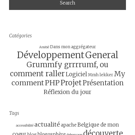
Catégories
Dans mon aggrégateur
Amitié
Développement
General
Grummfy grrrrumf, ou
comment raller
My
Logiciel
Mmh lekker
Projet
comment
PHP
Présentation
Réflexion du jour
Tags
actualité
Belgique de mon
apache
accessibilité
découverte
coeur
blogosphère
blog
deboguage