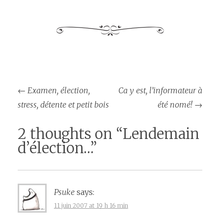
Post
←
Examen, élection,
Ca y est, l’informateur à
navigation
stress, détente et petit bois
été nomé!
→
2 thoughts on “
Lendemain
d’élection…
”
Psuke
says:
11 juin 2007 at 19 h 16 min