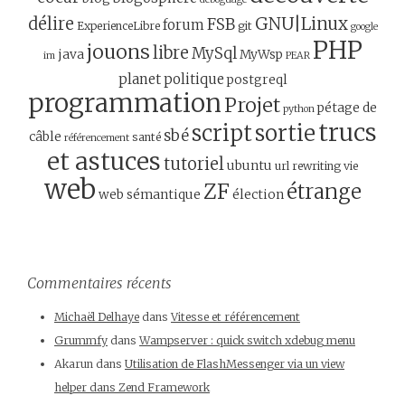
GNU|Linux
délire
FSB
forum
ExperienceLibre
git
google
PHP
jouons
libre
MySql
java
MyWsp
im
PEAR
planet
politique
postgreql
programmation
Projet
pétage de
python
trucs
script
sortie
sbé
câble
santé
référencement
et astuces
tutoriel
ubuntu
url rewriting
vie
web
ZF
étrange
web sémantique
élection
Commentaires récents
Michaël Delhaye
dans
Vitesse et référencement
Grummfy
dans
Wampserver : quick switch xdebug menu
Akarun
dans
Utilisation de FlashMessenger via un view
helper dans Zend Framework