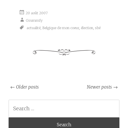
20 août 2007
Grummfy
actualité
,
Belgique de mon coeur
,
élection
,
sbé
Post
←
Older posts
Newer posts
→
navigation
Search