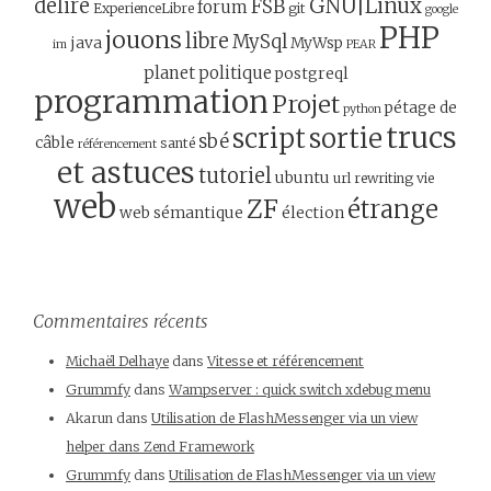
GNU|Linux
délire
FSB
forum
ExperienceLibre
git
google
PHP
jouons
libre
MySql
java
MyWsp
im
PEAR
planet
politique
postgreql
programmation
Projet
pétage de
python
trucs
script
sortie
sbé
câble
santé
référencement
et astuces
tutoriel
ubuntu
url rewriting
vie
web
ZF
étrange
web sémantique
élection
Commentaires récents
Michaël Delhaye
dans
Vitesse et référencement
Grummfy
dans
Wampserver : quick switch xdebug menu
Akarun
dans
Utilisation de FlashMessenger via un view
helper dans Zend Framework
Grummfy
dans
Utilisation de FlashMessenger via un view