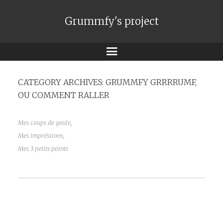
Grummfy's project
Menu
CATEGORY ARCHIVES:
GRUMMFY GRRRRUMF,
OU COMMENT RALLER
Mes coups de geule,
Mes impréssions,
Mes 3 petits points