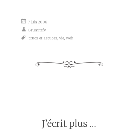
7 juin 2008
Grummfy
trucs et astuces
,
vie
,
web
J’écrit plus …