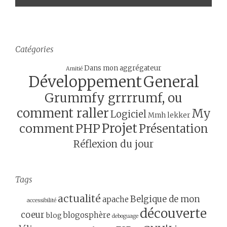
Catégories
Dans mon aggrégateur
Amitié
Développement
General
Grummfy grrrrumf, ou
comment raller
My
Logiciel
Mmh lekker
Projet
comment
PHP
Présentation
Réflexion du jour
Tags
actualité
Belgique de mon
apache
accessibilité
découverte
coeur
blogosphère
blog
deboguage