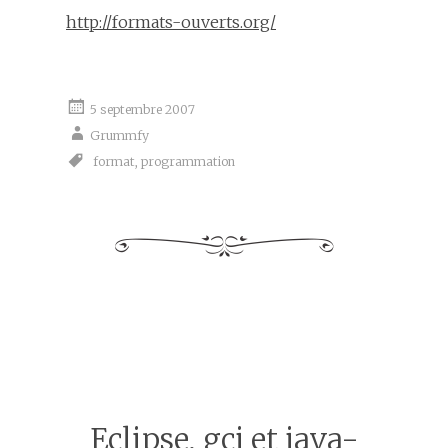
http://formats-ouverts.org/
5 septembre 2007
Grummfy
format
,
programmation
Eclipse, gcj et java-